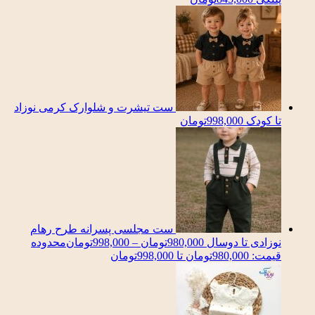
ست تیشرت و شلوارک کرمی نوزاد
تا کودک
998,000
تومان
ست مجلسی پسرانه طرح رهام
نوزادی تا دوسال
980,000
تومان
–
998,000
تومان
محدوده
قیمت: 980,000تومان تا 998,000تومان