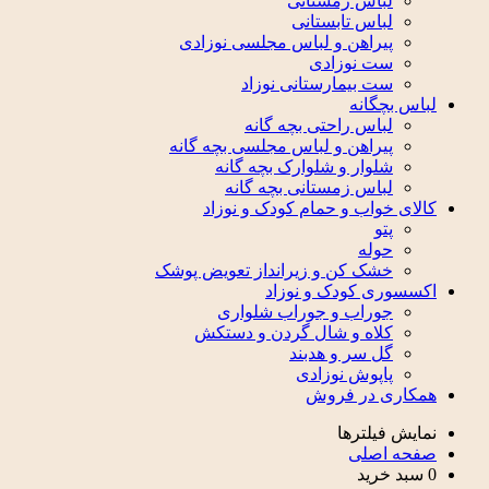
لباس زمستانی
لباس تابستانی
پیراهن و لباس مجلسی نوزادی
ست نوزادی
ست بیمارستانی نوزاد
لباس بچگانه
لباس راحتی بچه گانه
پیراهن و لباس مجلسی بچه گانه
شلوار و شلوارک بچه گانه
لباس زمستانی بچه گانه
کالای خواب و حمام کودک و نوزاد
پتو
حوله
خشک کن و زیرانداز تعویض پوشک
اکسسوری کودک و نوزاد
جوراب و جوراب شلواری
کلاه و شال گردن و دستکش
گل سر و هدبند
پاپوش نوزادی
همکاری در فروش
نمایش فیلترها
صفحه اصلی
0
سبد خرید