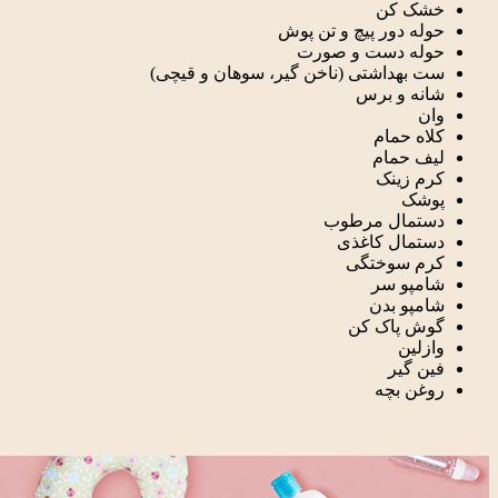
خشک کن
حوله دور پیچ و تن پوش
حوله دست و صورت
ست بهداشتی (ناخن گیر، سوهان و قیچی)
شانه و برس
وان
کلاه حمام
لیف حمام
کرم زینک
پوشک
دستمال مرطوب
دستمال کاغذی
کرم سوختگی
شامپو سر
شامپو بدن
گوش پاک کن
وازلین
فین گیر
روغن بچه