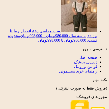
ست مجلسی دخترانه طرح ملینا
نوزادی تا سه سال
980,000
تومان
–
998,000
تومان
محدوده
قیمت: 980,000تومان تا 998,000تومان
دسترسی سریع
صفحه اصلی
درباره نورونیک
قوانین نورونیک
راهنمای خرید سیسمونی
نکته مهم
(فروش فقط به صورت اینترنتی)
مجوز های فروشگاه