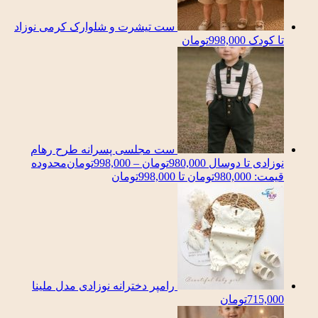
ست تیشرت و شلوارک کرمی نوزاد
تا کودک
998,000
تومان
ست مجلسی پسرانه طرح رهام
نوزادی تا دوسال
980,000
تومان
–
998,000
تومان
محدوده
قیمت: 980,000تومان تا 998,000تومان
رامپر دخترانه نوزادی مدل ملینا
715,000
تومان