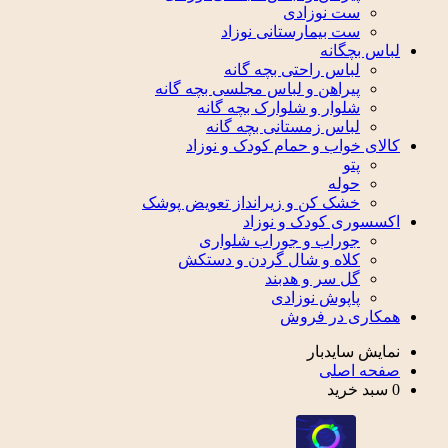
ست نوزادی
ست بیمارستانی نوزاد
لباس بچگانه
لباس راحتی بچه گانه
پیراهن و لباس مجلسی بچه گانه
شلوار و شلوارک بچه گانه
لباس زمستانی بچه گانه
کالای خواب و حمام کودک و نوزاد
پتو
حوله
خشک کن و زیرانداز تعویض پوشک
اکسسوری کودک و نوزاد
جوراب و جوراب شلواری
کلاه و شال گردن و دستکش
گل سر و هدبند
پاپوش نوزادی
همکاری در فروش
نمایش سایدبار
صفحه اصلی
0
سبد خرید