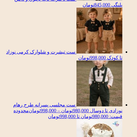
پلنگی
845,000
تومان
ست تیشرت و شلوارک کرمی نوزاد
تا کودک
998,000
تومان
ست مجلسی پسرانه طرح رهام
نوزادی تا دوسال
980,000
تومان
–
998,000
تومان
محدوده
قیمت: 980,000تومان تا 998,000تومان