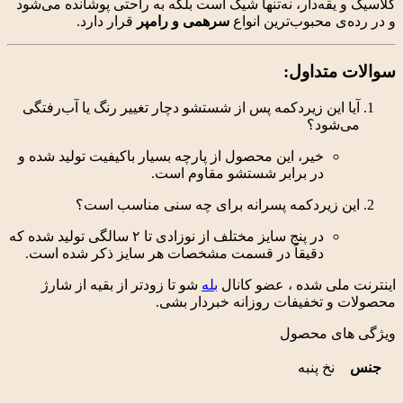
و
یقه‌دار،
نه‌تنها
شیک
است
بلکه
به
راحتی
پوشانده
می‌شود
‌ی
محبوب‌ترین
انواع
سرهمی
و
رامپر
قرار
دارد.
ت
متداول:
این
زیردکمه
پس
از
شستشو
دچار
تغییر
رنگ
یا
آب‌رفتگی
‌شود؟
خیر،
این
محصول
از
پارچه
بسیار
باکیفیت
تولید
شده
و
در
برابر
شستشو
مقاوم
است.
ن
زیردکمه
پسرانه
برای
چه
سنی
مناسب
است؟
در
پنج
سایز
مختلف
از
نوزادی
تا
۲
سالگی
تولید
شده
که
دقیقاً
در
قسمت
مشخصات
هر
سایز
ذکر
شده
است.
ملی شده ، عضو کانال
بله
شو تا زودتر از بقیه از شارژ
و تخفیفات روزانه خبردار بشی.
ای محصول
نخ پنبه