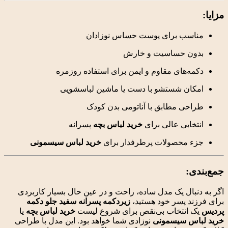
اسب
برای
پوست
حساس
نوزادان
ون
حساسیت
و
خارش
مه‌های
مقاوم
و
ایمن
برای
استفاده
روزمره
کان
شستشو
با
دست
یا
ماشین
لباسشویی
احی
مطابق
با
آناتومی
بدن
کودک
تخابی
عالی
برای
خرید
لباس
بچه
پسرانه
ء
محصولات
پرطرفدار
برای
خرید
لباس
سیسمونی
ی:
بال
یک
مدل
ساده،
راحت
و
در
عین
حال
بسیار
کاربردی
ند
پسر
خود
هستید،
زیردکمه
پسرانه
سفید
جلو
دکمه
ک
انتخاب
بی‌نقص
برای
شروع
لیست
خرید
لباس
بچه
یا
اس
سیسمونی
نوزادی
شما
خواهد
بود.
این
مدل
با
طراحی