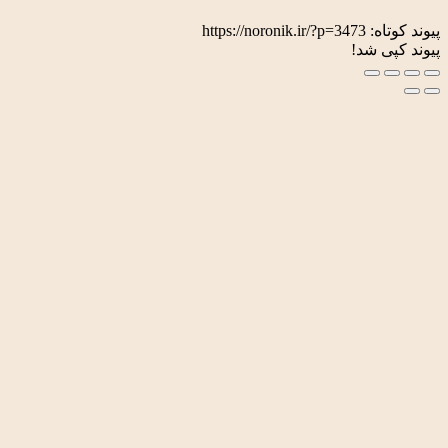
اه:
https://noronik.ir/?p=3473
ی شد!