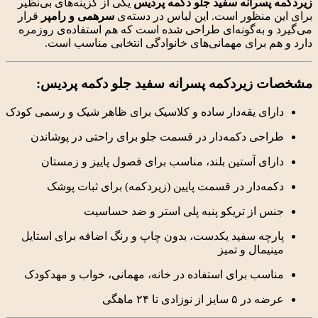
پسرانه
سفید
جلو
دکمه
پردیس
یکی
از
گزینه‌های
بی‌نظیر
منظور
است.
این
لباس
در
دسته‌ی
سرهمی
و
رامپر
قرار
و
به‌گونه‌ای
طراحی
شده
است
که
هم
استفاده‌ی
روزمره
م
برای
مهمانی‌های
خانوادگی
انتخابی
مناسب
است.
ات
زیردکمه
پسرانه
سفید
جلو
دکمه
پردیس:
رای
یقه‌دار
ساده
و
کلاسیک
برای
ظاهر
شیک
و
رسمی
کودک
احی
دکمه‌دار
در
قسمت
جلو
برای
راحتی
در
پوشاندن
رای
آستین
بلند،
مناسب
برای
فصول
پاییز
و
زمستان
مه‌دار
در
قسمت
پایین (
زیردکمه)
برای
ثبات
پوشک
نس
از
تریکو پنبه پلی استر
و
ضد
حساسیت
رچه
سفید
یکدست،
بدون
چاپ
و
رنگ
اضافه
برای
استایل
نیمال
و
تمیز
اسب
برای
استفاده
در
خانه،
مهمانی،
خواب
و
مهدکودک
ضه
در
۵
سایز
از
نوزادی
تا
۲۴
ماهگی