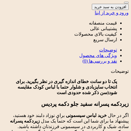
ه سبد خرید
ید از ایتا
مت منصفانه
تیبانی عالی
فیت بالای محصولات
سال سریع
ضیحات
ژگی های محصول
 و بررسی‌ها (0)
ت
 تا دو سانت خطای اندازه گیری در نظر بگیرید.
برای
تخاب سایزبادی و شلوار حتما با لباس کودک مقایسه
د(سن ذکر شده حدودی است
ه
پسرانه
سفید
جلو
دکمه
پردیس
ال
خرید
لباس
سیسمونی
برای
نوزاد
دلبند
خود
هستید،
ا
برای
شما
این
است
که حتماً
یک
مدل
زیردکمه
پسرانه
یک
و
کاربردی
در
سیسمونی
فرزندتان
داشته
باشید.