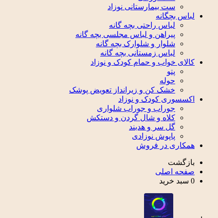
ست بیمارستانی نوزاد
اس بچگانه
لباس راحتی بچه گانه
پیراهن و لباس مجلسی بچه گانه
شلوار و شلوارک بچه گانه
لباس زمستانی بچه گانه
لای خواب و حمام کودک و نوزاد
پتو
حوله
خشک کن و زیرانداز تعویض پوشک
سسوری کودک و نوزاد
جوراب و جوراب شلواری
کلاه و شال گردن و دستکش
گل سر و هدبند
پاپوش نوزادی
کاری در فروش
زگشت
حه اصلی
سبد خرید