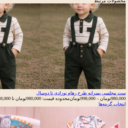
محصولات مرتبط
ست مجلسی پسرانه طرح رهام نوزادی تا دوسال
980,000
تومان
–
998,000
تومان
محدوده قیمت: 980,000تومان تا 998,000تومان
انتخاب گزینه‌ها