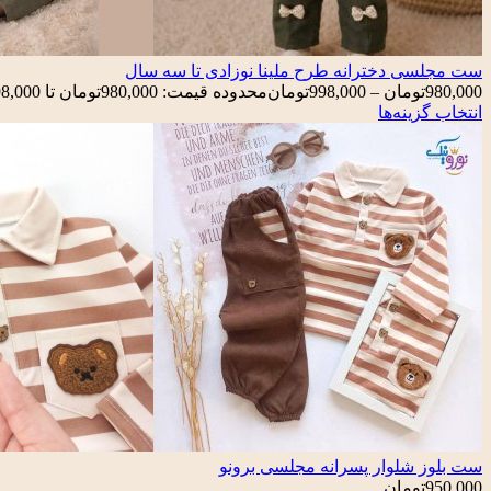
ست مجلسی دخترانه طرح ملینا نوزادی تا سه سال
980,000
تومان
–
998,000
تومان
محدوده قیمت: 980,000تومان تا 998,000تومان
انتخاب گزینه‌ها
ست بلوز شلوار پسرانه مجلسی برونو
950,000
تومان