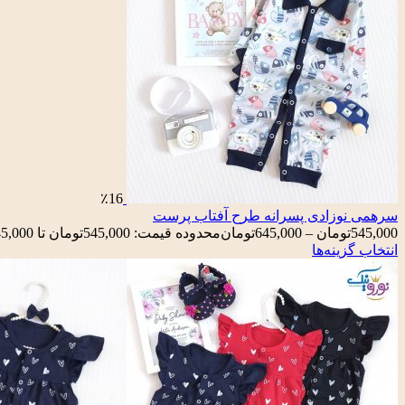
٪16
سرهمی نوزادی پسرانه طرح آفتاب پرست
545,000
تومان
–
645,000
تومان
محدوده قیمت: 545,000تومان تا 645,000تومان
انتخاب گزینه‌ها