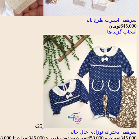
سرهمی اسپرت طرح پانی
645,000
تومان
انتخاب گزینه‌ها
٪25
سرهمی دخترانه نوزادی خال خالی
345,000
تومان
–
458,000
تومان
محدوده قیمت: 345,000تومان تا 458,000تومان