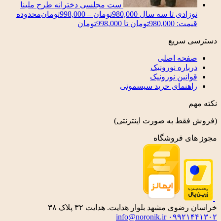
ست مجلسی دخترانه طرح ملینا
نوزادی تا سه سال
980,000
تومان
–
998,000
تومان
محدوده
قیمت: 980,000تومان تا 998,000تومان
دسترسی سریع
صفحه اصلی
درباره نورونیک
قوانین نورونیک
راهنمای خرید سیسمونی
نکته مهم
(فروش فقط به صورت اینترنتی)
مجوز های فروشگاه
خراسان رضوی مشهد بلوار هدایت. هدایت ۳۲ پلاک ۳۸
info@noronik.ir
۰۹۹۲۱۴۴۱۳۰۲