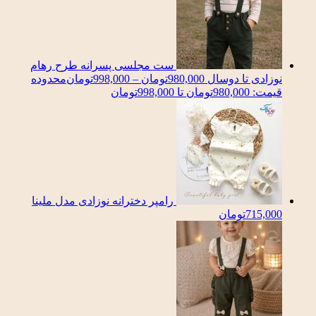
ست مجلسی پسرانه طرح رهام
نوزادی تا دوسال
980,000
تومان
–
998,000
تومان
محدوده
قیمت: 980,000تومان تا 998,000تومان
رامپر دخترانه نوزادی مدل ملینا
715,000
تومان